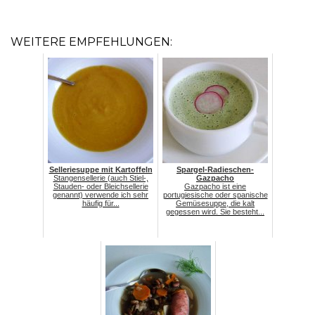
WEITERE EMPFEHLUNGEN:
Selleriesuppe mit Kartoffeln
Spargel-Radieschen-
Stangensellerie (auch Stiel-,
Gazpacho
Stauden- oder Bleichsellerie
Gazpacho ist eine
genannt) verwende ich sehr
portugiesische oder spanische
häufig für...
Gemüsesuppe, die kalt
gegessen wird. Sie besteht...