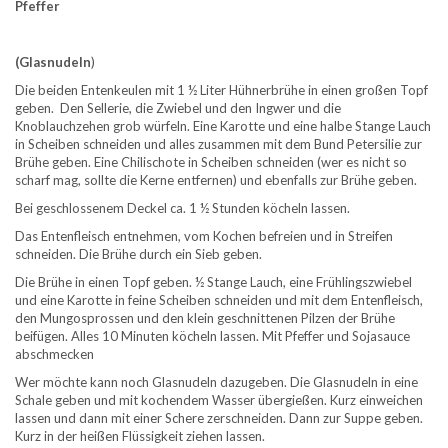
Pfeffer
(Glasnudeln
)
Die beiden Entenkeulen mit 1 ½ Liter Hühnerbrühe in einen großen Topf
geben. Den Sellerie, die Zwiebel und den Ingwer und die
Knoblauchzehen grob würfeln. Eine Karotte und eine halbe Stange Lauch
in Scheiben schneiden und alles zusammen mit dem Bund Petersilie zur
Brühe geben. Eine Chilischote in Scheiben schneiden (wer es nicht so
scharf mag, sollte die Kerne entfernen) und ebenfalls zur Brühe geben.
Bei geschlossenem Deckel ca. 1 ½ Stunden köcheln lassen.
Das Entenfleisch entnehmen, vom Kochen befreien und in Streifen
schneiden. Die Brühe durch ein Sieb geben.
Die Brühe in einen Topf geben. ½ Stange Lauch, eine Frühlingszwiebel
und eine Karotte in feine Scheiben schneiden und mit dem Entenfleisch,
den Mungosprossen und den klein geschnittenen Pilzen der Brühe
beifügen. Alles 10 Minuten köcheln lassen. Mit Pfeffer und Sojasauce
abschmecken
Wer möchte kann noch Glasnudeln dazugeben. Die Glasnudeln in eine
Schale geben und mit kochendem Wasser übergießen. Kurz einweichen
lassen und dann mit einer Schere zerschneiden. Dann zur Suppe geben.
Kurz in der heißen Flüssigkeit ziehen lassen.