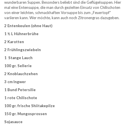
wunderbaren Suppen. Besonders beliebt sind die Geflügelsuppen. Hier
mal eine Entensuppe, die man durch gezielten Einsatz von Chilischoten
von einer leichten, schmackhaften Vorsuppe bis zum „Feuertopf“
variieren kann. Wer möchte, kann auch noch Zitronengras dazugeben.
2 Entenkeulen (ohne Haut)
1 ½ L Hühnerbrühe
2 Karotten
2 Frühlingszwiebeln
1 Stange Lauch
100 gr. Sellerie
2 Knoblauchzehen
3 cm Ingwer
1 Bund Petersilie
1 rote Chilischote
100 gr. frische Shiitakepilze
150 gr. Mungosprossen
Sojasauce