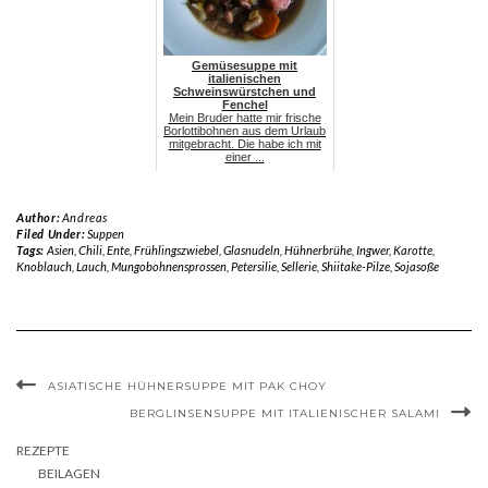
Gemüsesuppe mit
italienischen
Schweinswürstchen und
Fenchel
Mein Bruder hatte mir frische
Borlottibohnen aus dem Urlaub
mitgebracht. Die habe ich mit
einer ...
Author:
Andreas
Filed Under:
Suppen
Tags:
Asien
,
Chili
,
Ente
,
Frühlingszwiebel
,
Glasnudeln
,
Hühnerbrühe
,
Ingwer
,
Karotte
,
Knoblauch
,
Lauch
,
Mungobohnensprossen
,
Petersilie
,
Sellerie
,
Shiitake-Pilze
,
Sojasoße
ASIATISCHE HÜHNERSUPPE MIT PAK CHOY
BERGLINSENSUPPE MIT ITALIENISCHER SALAMI
REZEPTE
BEILAGEN