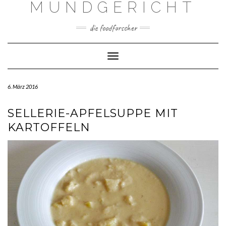
MUNDGERICHT
Skip
to
content
die foodforscher
Toggle Navigation
6. März 2016
SELLERIE-APFELSUPPE MIT
KARTOFFELN