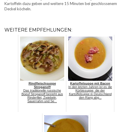
Kartoffeln dazu geben und weitere 15 Minuten bei geschlossenem
Deckel köcheln.
WEITERE EMPFEHLUNGEN:
Rindfleischsuppe
Kartoffelsuppe mit Bacon
Stroganoff
In den letzten Jahren ist es die
Das traditionelle russische
Kürbissuppe, die der
Boeuf Stroganoff besteht aus
Kartoffelsuppe in Deutschland
Rinderfilet, Zwiebeln,
den Rang abg...
Sauerrahm und Se...