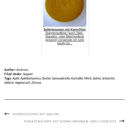
Selleriesuppe mit Kartoffeln
Stangensellerie (auch Stiel-,
Stauden- oder Bleichsellerie
genannt) verwende ich sehr
häufig für...
Author:
Andreas
Filed Under:
Suppen
Tags:
Apfel
,
Apfelbalsamico
,
Butter
,
Gemüsebrühe
,
Kartoffel
,
Milch
,
Sahne
,
Schalotte
,
Sellerie
,
Vegetarisch
,
Zitrone
PORREESUPPE MIT BACON
TOMATENSUPPE MIT KIDNEYBOHNEN UND CHORIZOS