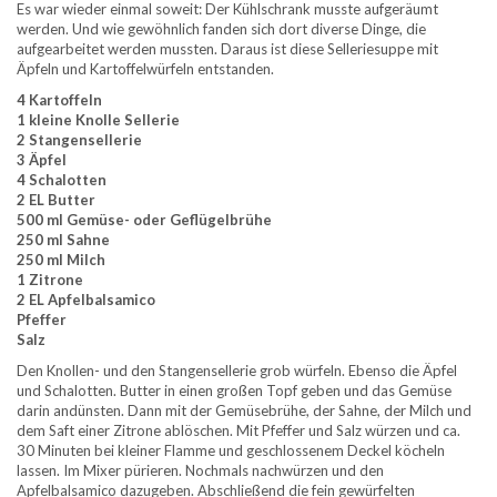
Es war wieder einmal soweit: Der Kühlschrank musste aufgeräumt
werden. Und wie gewöhnlich fanden sich dort diverse Dinge, die
aufgearbeitet werden mussten. Daraus ist diese Selleriesuppe mit
Äpfeln und Kartoffelwürfeln entstanden.
4 Kartoffeln
1 kleine Knolle Sellerie
2 Stangensellerie
3 Äpfel
4 Schalotten
2 EL Butter
500 ml Gemüse- oder Geflügelbrühe
250 ml Sahne
250 ml Milch
1 Zitrone
2 EL Apfelbalsamico
Pfeffer
Salz
Den Knollen- und den Stangensellerie grob würfeln. Ebenso die Äpfel
und Schalotten. Butter in einen großen Topf geben und das Gemüse
darin andünsten. Dann mit der Gemüsebrühe, der Sahne, der Milch und
dem Saft einer Zitrone ablöschen. Mit Pfeffer und Salz würzen und ca.
30 Minuten bei kleiner Flamme und geschlossenem Deckel köcheln
lassen. Im Mixer pürieren. Nochmals nachwürzen und den
Apfelbalsamico dazugeben. Abschließend die fein gewürfelten