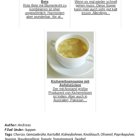
Bete
Wenn es mal wieder schnell
Rote Bete mit Blumenkohl zu
gehen muss. Diese Suppe
kombinieren ist eher
kann man auch sehr gut kalt
ungewöhnlich. Harmoniert
essen. Allerdings...
aber wunderbar. Vor al...
Kichererbsensuppe mit
Apfelstücken
Der mit Anstand größte
Produzent von Kichererbsen
ist Indien. Aber auch in
Australien, Pakistan ...
Author:
Andreas
Filed Under:
Suppen
Tags:
Chorizo
,
Gemüsebrühe
,
Kartoffel
,
Kidneybohnen
,
Knoblauch
,
Olivenöl
,
Paprikapulver
,
Spanien
,
Staudensellerie
,
Tomate
,
Tomatenmark
,
Zwiebel