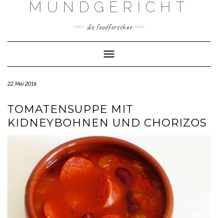
MUNDGERICHT
Skip
to
content
die foodforscher
Toggle Navigation
22. Mai 2016
TOMATENSUPPE MIT
KIDNEYBOHNEN UND CHORIZOS