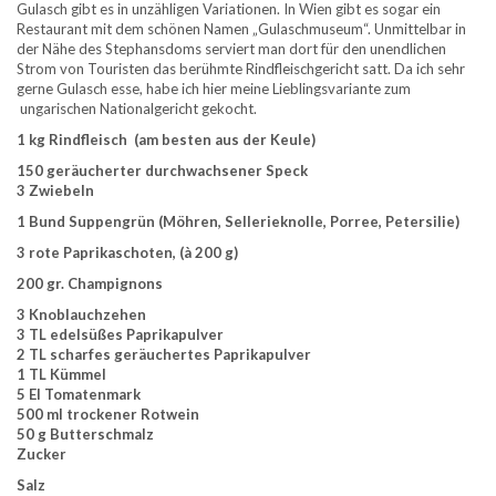
Gulasch gibt es in unzähligen Variationen. In Wien gibt es sogar ein
Restaurant mit dem schönen Namen „Gulaschmuseum“. Unmittelbar in
der Nähe des Stephansdoms serviert man dort für den unendlichen
Strom von Touristen das berühmte Rindfleischgericht satt. Da ich sehr
gerne Gulasch esse, habe ich hier meine Lieblingsvariante zum
ungarischen Nationalgericht gekocht.
1 kg Rindfleisch (am besten aus der Keule)
150 geräucherter durchwachsener Speck
3 Zwiebeln
1 Bund Suppengrün (Möhren, Sellerieknolle, Porree, Petersilie)
3 rote Paprikaschoten, (à 200 g)
200 gr. Champignons
3 Knoblauchzehen
3 TL edelsüßes Paprikapulver
2 TL scharfes geräuchertes Paprikapulver
1 TL Kümmel
5 El Tomatenmark
500 ml trockener Rotwein
50 g Butterschmalz
Zucker
Salz