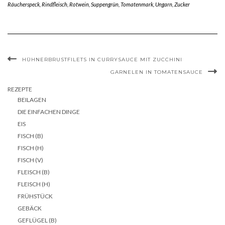
Räucherspeck
,
Rindfleisch
,
Rotwein
,
Suppengrün
,
Tomatenmark
,
Ungarn
,
Zucker
HÜHNERBRUSTFILETS IN CURRYSAUCE MIT ZUCCHINI
GARNELEN IN TOMATENSAUCE
REZEPTE
BEILAGEN
DIE EINFACHEN DINGE
EIS
FISCH (B)
FISCH (H)
FISCH (V)
FLEISCH (B)
FLEISCH (H)
FRÜHSTÜCK
GEBÄCK
GEFLÜGEL (B)