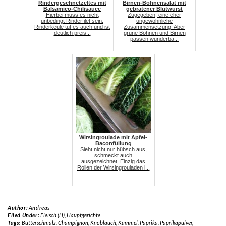
Rindergeschnetzeltes mit
Birnen-Bohnensalat mit
Balsamico-Chilisauce
gebratener Blutwurst
Hierbei muss es nicht
Zugegeben, eine eher
unbedingt Rinderfilet sein.
ungewöhnliche
Rinderkeule tut es auch und ist
Zusammensetzung. Aber
deutlich preis...
grüne Bohnen und Birnen
passen wunderba...
Wirsingroulade mit Apfel-
Baconfüllung
Sieht nicht nur hübsch aus,
schmeckt auch
ausgezeichnet. Einzig das
Rollen der Wirsingrouladen i...
Author:
Andreas
Filed Under:
Fleisch (H)
,
Hauptgerichte
Tags:
Butterschmalz
,
Champignon
,
Knoblauch
,
Kümmel
,
Paprika
,
Paprikapulver
,